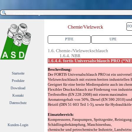
Direkt zum Seiteninhalt
Cookie Einstellungen
Men
FO
Chemie/Vielzweck
Menü überspringen
PTFE
UPE
▼
1.6. Chemie-/Vielzweckschlauch
1.6.4. NBR
1.6.4.4. fortis Universalschlauch PRO (*N
Beschreibung:
Menü überspringen
Startseite
Der FORTIS Universalschlauch PRO ist ein universell
Vielzweckschlauch mit extrem breiten industriellen 
Produkte
▼
Geeignet für eine breite Medienpalette auch im chem
Download
▼
Flexibler Druckschlauch zur Förderung von industrie
Treibstoffen (EN 228:2008) mit einem maximalen
Kontakt
▼
Aromatengehalt von 50%, Diesel (EN 590:2010) un
Datenschutz
Heizöl (DIN 51 603 Teil 1-5), sowie für Hydrauliköle
Einsatzbereich:
Kompressoren, Fasspumpen, Spritzgeräte, Reinigungs
Schädlingsbekämpfung, Maschinenbau,
Kunden-Login
chemische und petrochemische Industrie, Landwirtsc