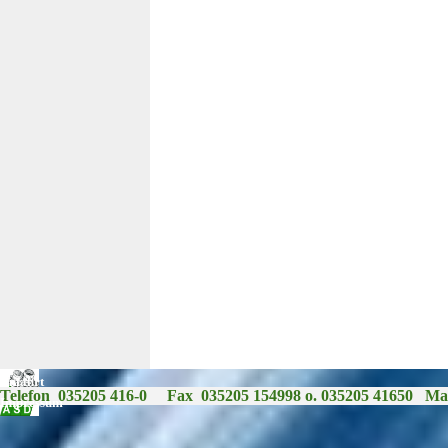
Anfahrt
© 2025 ASD Ingenieur- und Produktions GmbH
Telefon  035205 416-0     Fax  035205 154998 o. 035205 41650   Mai
Impressum
Zurück zum Seiteninhalt