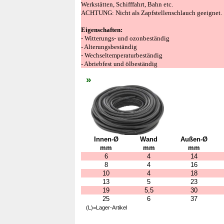
Werkstätten, Schifffahrt, Bahn etc.
ACHTUNG: Nicht als Zapfstellenschlauch geeignet.
Eigenschaften:
- Witterungs- und ozonbeständig
- Alterungsbeständig
- Wechseltemperaturbeständig
- Abriebfest und ölbeständig
»
Innen-Ø
Wand
Außen-Ø
mm
mm
mm
6
4
14
8
4
16
10
4
18
13
5
23
19
5,5
30
25
6
37
(L)=Lager-Artikel