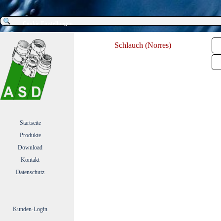
Direkt zum Seiteninhalt
Cookie Einstellungen
Men
Schlauch (Norres)
Menü überspringen
Startseite
Produkte
▼
Download
▼
Kontakt
▼
Datenschutz
Kunden-Login