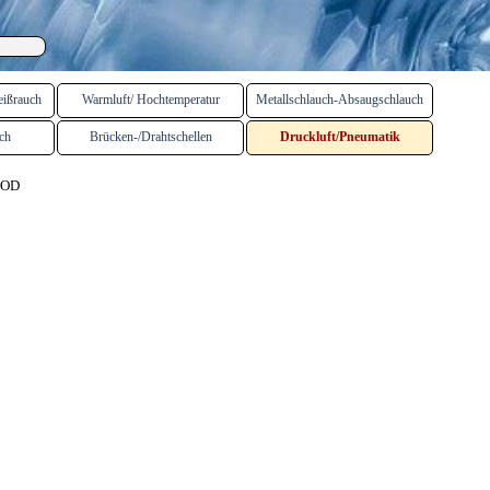
eißrauch
Warmluft/ Hochtemperatur
Metallschlauch-Absaugschlauch
ch
Brücken-/Drahtschellen
Druckluft/Pneumatik
OOD