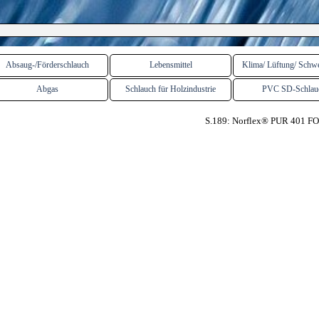
ü überspringen
Absaug-/Förderschlauch
Lebensmittel
Klima/ Lüftung/ Schw
▼
▼
Abgas
Schlauch für Holzindustrie
PVC SD-Schlau
S.189: Norflex® PUR 401 F