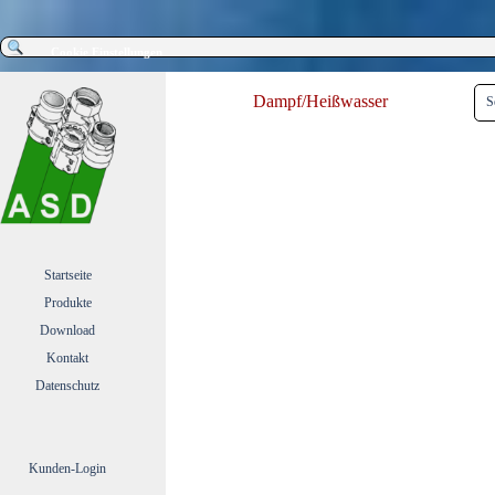
Direkt zum Seiteninhalt
Cookie Einstellungen
Men
Dampf/Heißwasser
S
Menü überspringen
Startseite
Produkte
▼
Download
▼
Kontakt
▼
Datenschutz
Kunden-Login