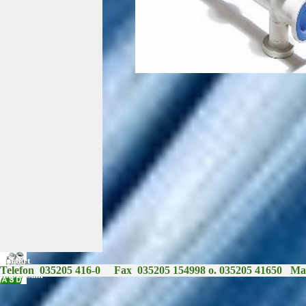
Anfahrt
© 2025 ASD Ingenieur- und Produktions GmbH
Telefon  035205 416-0     Fax  035205 154998 o. 035205 41650   Mai
Impressum
Zurück zum Seiteninhalt