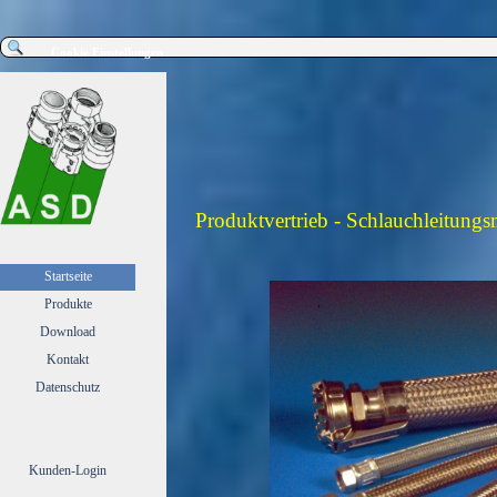
Direkt zum Seiteninhalt
Cookie Einstellungen
Produktvertrieb - Schlauchleitung
Menü überspringen
Startseite
Produkte
▼
Download
▼
Kontakt
▼
Datenschutz
Kunden-Login